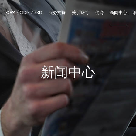
OEM / ODM / SKD
服务支持
关于我们
优势
新闻中心
智能机
智能手表
蓝牙耳机
智能翻
ED351(5G)
新闻中心
3.5'' IPS 320*480 触摸
你在找什么？
L2807(4G/2G)
2.8'' 240*320