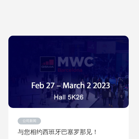
F193（2G/4G）
1.77" 128*160
ED287A(4G)
2.8" 240*320
公司新闻
与您相约西班牙巴塞罗那见！